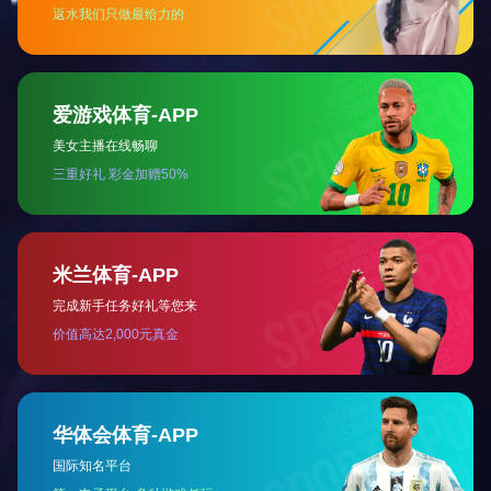
磁性组件
磁性组件