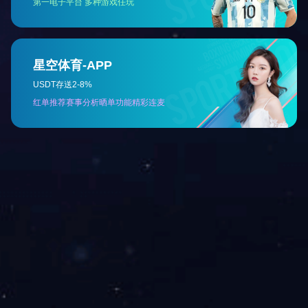
磁性组件
磁性组件
磁性组件
磁性组件