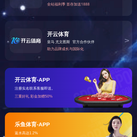
电永磁
铁氧体磁铁
铁氧体磁铁
磁性组件